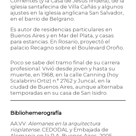
Corrientes (y la Casa de Jesús lindera), de la
iglesia santafecina de Villa Cañás y algunos
ajustes en la iglesia anglicana San Salvador,
en el barrio de Belgrano.
Es autor de residencias particulares en
Buenos Aires y en Mar del Plata, y casas
para estancias. En Rosario, proyectó el
palacio Recagno sobre el Boulevard Oroño.
Poco se sabe del tramo final de su carrera
profesional. Vivió desde joven y hasta su
muerte, en 1968, en la calle Canning (hoy
Scalabrini Ortiz) n.° 2762 y Juncal, en la
ciudad de Buenos Aires, aunque alternaba
temporadas en su casa de San Isidro.
Bibliohemerografía
AA.VV:
Alemanes en la arquitectura
rioplatense.
CEDODAL y Embajada de
Alemania en la R.A, Buenos Aires, 2005.