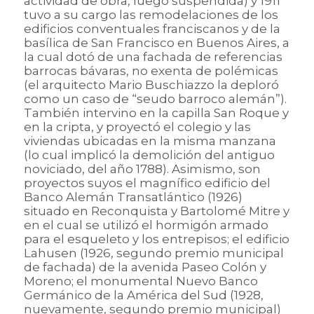
actividad de obra, luego suspendida) y 1911
tuvo a su cargo las remodelaciones de los
edificios conventuales franciscanos y de la
basílica de San Francisco en Buenos Aires, a
la cual dotó de una fachada de referencias
barrocas bávaras, no exenta de polémicas
(el arquitecto Mario Buschiazzo la deploró
como un caso de “seudo barroco alemán”).
También intervino en la capilla San Roque y
en la cripta, y proyectó el colegio y las
viviendas ubicadas en la misma manzana
(lo cual implicó la demolición del antiguo
noviciado, del año 1788). Asimismo, son
proyectos suyos el magnífico edificio del
Banco Alemán Transatlántico (1926)
situado en Reconquista y Bartolomé Mitre y
en el cual se utilizó el hormigón armado
para el esqueleto y los entrepisos; el edificio
Lahusen (1926, segundo premio municipal
de fachada) de la avenida Paseo Colón y
Moreno; el monumental Nuevo Banco
Germánico de la América del Sud (1928,
nuevamente, segundo premio municipal)