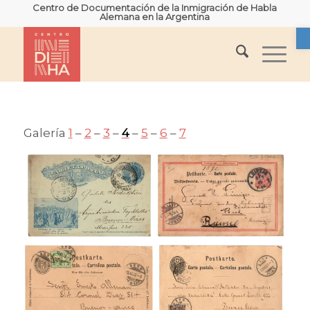
Centro de Documentación de la Inmigración de Habla
Alemana en la Argentina
A
Galería
1
–
2
–
3
–
4
–
5
–
6
–
7